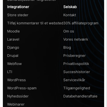
Integrationer
Selskab
Store steder
Kontakt
Tilføj kommentarer til et websted
30% affiliateprogram
Moodle
Om os
Laravel
Vores netværk
Django
Blog
Drupal
Prisberegner
Webflow
Privatlivspolitik
LTI
Succeshistorier
WordPress
Servicevilkår
WordPress-spam
Tilgængelighed
Nyhedssider
Databehandleraftale
Webinarer