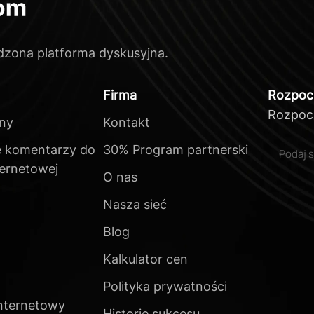
zona platforma dyskusyjna.
Firma
Rozpocz
Rozpocz
yny
Kontakt
 komentarzy do
30% Program partnerski
ternetowej
O nas
Nasza sieć
Blog
Kalkulator cen
Polityka prywatności
nternetowy
Historie sukcesu