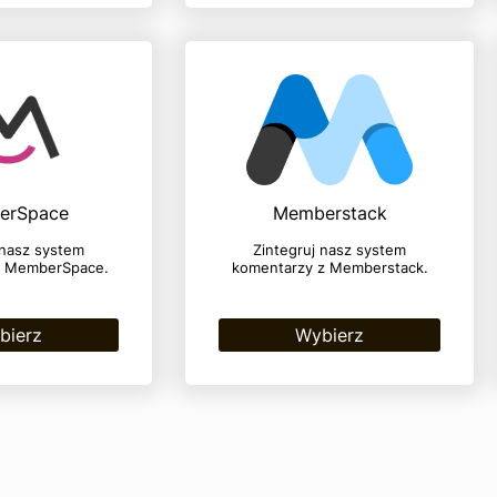
erSpace
Memberstack
 nasz system
Zintegruj nasz system
z MemberSpace.
komentarzy z Memberstack.
bierz
Wybierz