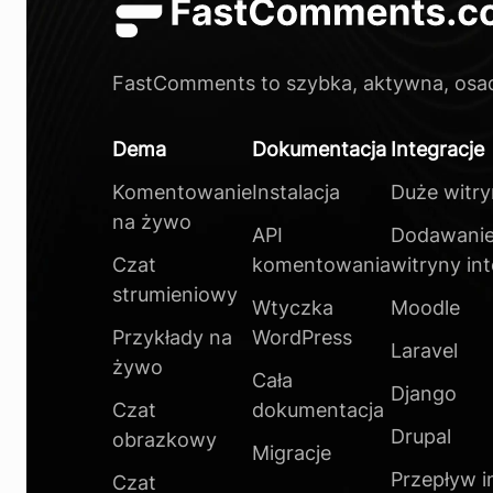
FastComments to szybka, aktywna, osad
Dema
Dokumentacja
Integracje
Komentowanie
Instalacja
Duże witr
na żywo
API
Dodawanie
Czat
komentowania
witryny in
strumieniowy
Wtyczka
Moodle
Przykłady na
WordPress
Laravel
żywo
Cała
Django
Czat
dokumentacja
Drupal
obrazkowy
Migracje
Przepływ i
Czat