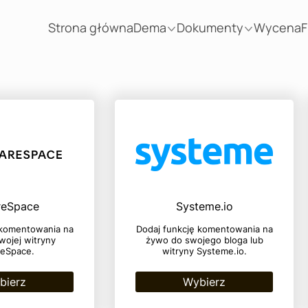
Strona główna
Dema
Dokumenty
Wycena
F
reSpace
Systeme.io
 komentowania na
Dodaj funkcję komentowania na
wojej witryny
żywo do swojego bloga lub
eSpace.
witryny Systeme.io.
bierz
Wybierz