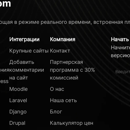
ющая в режиме реального времени, встроенная п
Интеграции
Компания
Начать
Начнит
Крупные сайты
Контакт
верси
Добавить
Партнерская
ния
комментарии
программа с 30%
на сайт
комиссией
ess
Moodle
О нас
Laravel
Наша сеть
Django
Блог
Drupal
Калькулятор цен