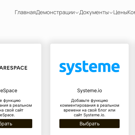
Главная
Демонстрации
Документы
Цены
Ко
reSpace
Systeme.io
е функцию
Добавьте функцию
ния в реальном
комментирования в реальном
а свой сайт
времени на свой блог или
eSpace.
сайт Systeme.io.
брать
Выбрать