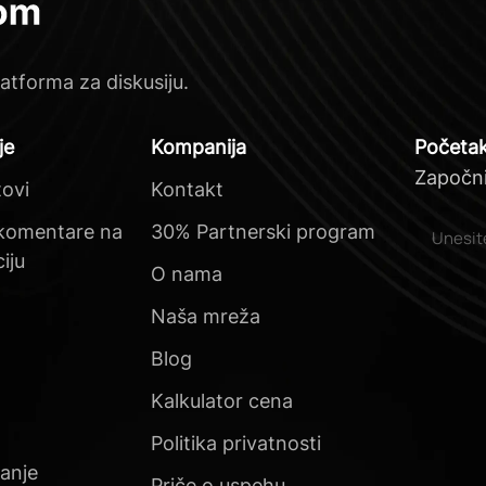
atforma za diskusiju.
je
Kompanija
Početak
Započni
tovi
Kontakt
komentare na
30% Partnerski program
iju
O nama
Naša mreža
Blog
Kalkulator cena
Politika privatnosti
vanje
Priče o uspehu