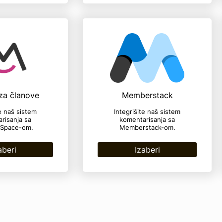
za članove
Memberstack
te naš sistem
Integrišite naš sistem
risanja sa
komentarisanja sa
Space-om.
Memberstack-om.
aberi
Izaberi