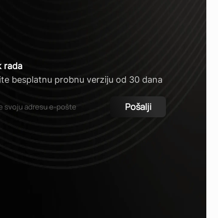
 rada
te besplatnu probnu verziju od 30 dana
Pošalji