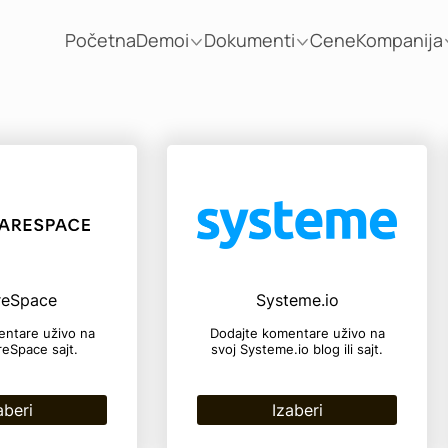
Početna
Demoi
Dokumenti
Cene
Kompanija
reSpace
Systeme.io
entare uživo na
Dodajte komentare uživo na
reSpace sajt.
svoj Systeme.io blog ili sajt.
aberi
Izaberi