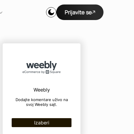
Prijavite se
Weebly
Dodajte komentare uživo na
svoj Weebly sajt.
Izaberi