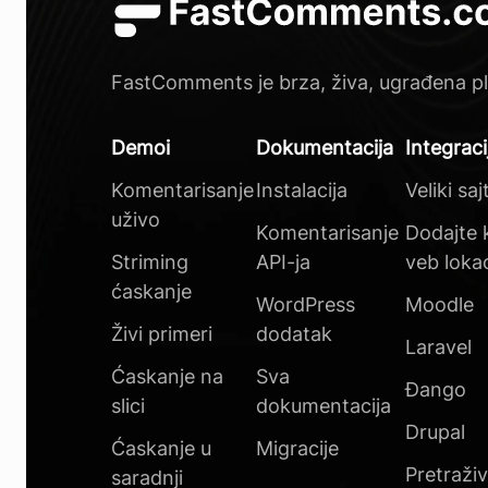
FastComments je brza, živa, ugrađena pl
Demoi
Dokumentacija
Integraci
Komentarisanje
Instalacija
Veliki saj
uživo
Komentarisanje
Dodajte 
Striming
API-ja
veb lokac
ćaskanje
WordPress
Moodle
Živi primeri
dodatak
Laravel
Ćaskanje na
Sva
Đango
slici
dokumentacija
Drupal
Ćaskanje u
Migracije
Pretraži
saradnji