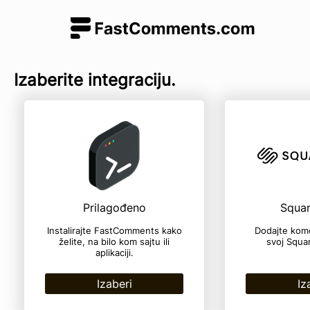
Izaberite integraciju.
Prilagođeno
Squa
Instalirajte FastComments kako
Dodajte kom
želite, na bilo kom sajtu ili
svoj Squa
aplikaciji.
Izaberi
Iz