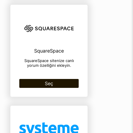
SquareSpace
SquareSpace sitenize canlı
yorum özelliğini ekleyin.
Seç